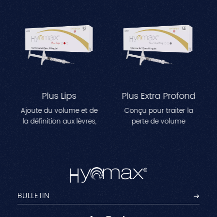
Plus Lips
Plus Extra Profond
Ajoute du volume et de
Conçu pour traiter la
la définition aux lèvres,
perte de volume
créant une apparence
importante dans des
plus pleine et plus
zones comme les joues,
profilée.Parfait pour
les tempes et la
remodeler les lignes des
mâchoire.Améliore les
lèvres et obtenir un
contours du visage tout
effet repulpé naturel.
en réduisant les rides
profondes pour une
apparence jeune et