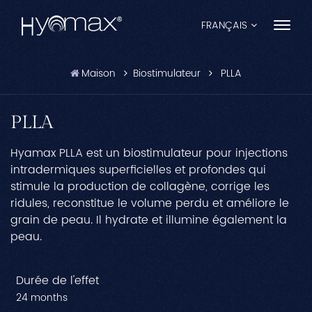
FRANÇAIS
Maison
Biostimulateur
PLLA
English
Français
PLLA
Español
Hyamax PLLA est un biostimulateur pour injections
intradermiques superficielles et profondes qui
Pусский
stimule la production de collagène, corrige les
ridules, reconstitue le volume perdu et améliore le
Português
grain de peau. Il hydrate et illumine également la
peau.
العربية
日本語
Durée de l'effet
24 months
中文