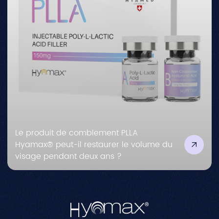
Le produit de comblement PLLA
Hyamax® peut-il restaurer le volume du
visage pendant deux ans ?