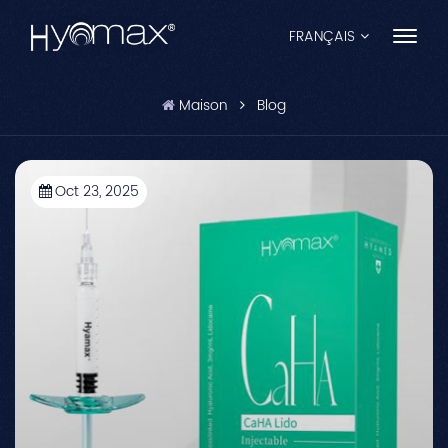
FRANÇAIS
Maison
Blog
English
Français
Oct 23, 2025
Español
Pусский
Português
العربية
日本語
中文