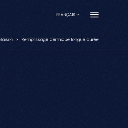
FRANÇAIS
English
Maison
Remplissage dermique longue durée
Français
Español
Pусский
Português
العربية
日本語