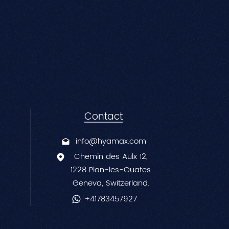
中文
Contact
info@hyamax.com
Chemin des Aulx 12,
1228 Plan-les-Ouates
Geneva, Switzerland.
+41783457927