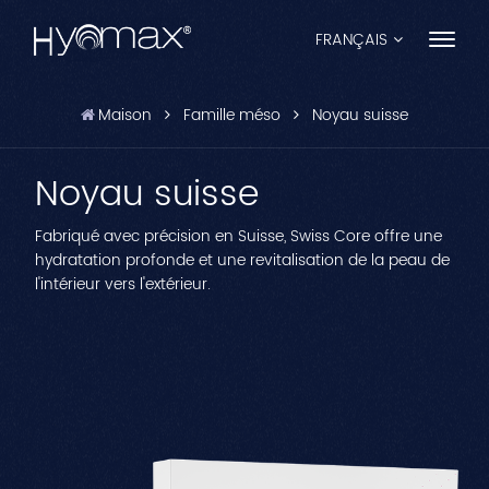
FRANÇAIS
Maison
Famille méso
Noyau suisse
English
Noyau suisse
Français
Español
Fabriqué avec précision en Suisse, Swiss Core offre une
hydratation profonde et une revitalisation de la peau de
Pусский
l'intérieur vers l'extérieur.
Português
العربية
日本語
中文