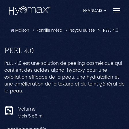
FRANÇAIS
Maison
Famille méso
Noyau suisse
PEEL 4.0
English
Français
PEEL 4.0
Español
PEEL 4.0 est une solution de peeling cosmétique qui
contient des acides alpha-hydroxy pour une
Pусский
exfoliation efficace de la peau, une hydratation et
une amélioration de la texture et du teint général de
Português
la peau.
العربية
Volume
日本語
Vials 5 x 5 ml
中文