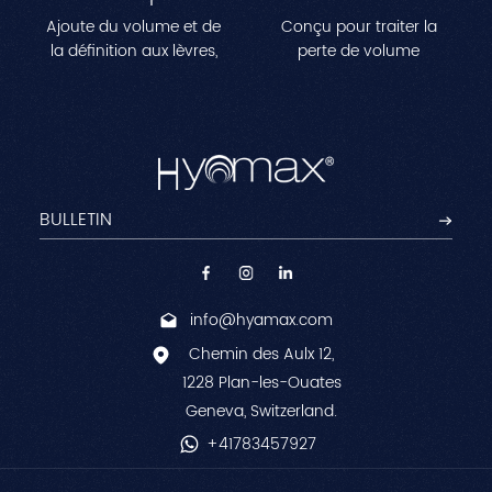
Ajoute du volume et de
Conçu pour traiter la
la définition aux lèvres,
perte de volume
créant une apparence
importante dans des
plus pleine et plus
zones comme les joues,
profilée.Parfait pour
les tempes et la
remodeler les lignes des
mâchoire.Améliore les
lèvres et obtenir un
contours du visage tout
effet repulpé naturel.
en réduisant les rides
profondes pour une
apparence jeune et
sculptée.
info@hyamax.com
Chemin des Aulx 12,
1228 Plan-les-Ouates
Geneva, Switzerland.
+41783457927