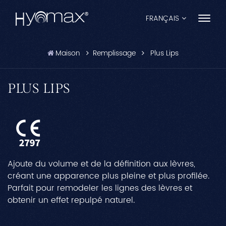
FRANÇAIS
Maison
Remplissage
Plus Lips
English
Français
PLUS LIPS
Español
Pусский
Português
Ajoute du volume et de la définition aux lèvres,
العربية
créant une apparence plus pleine et plus profilée.
Parfait pour remodeler les lignes des lèvres et
日本語
obtenir un effet repulpé naturel.
中文