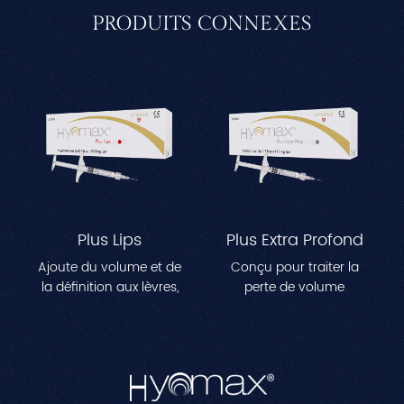
PRODUITS CONNEXES
Plus Lips
Plus Extra Profond
Ajoute du volume et de
Conçu pour traiter la
la définition aux lèvres,
perte de volume
créant une apparence
importante dans des
plus pleine et plus
zones comme les joues,
profilée.Parfait pour
les tempes et la
remodeler les lignes des
mâchoire.Améliore les
lèvres et obtenir un
contours du visage tout