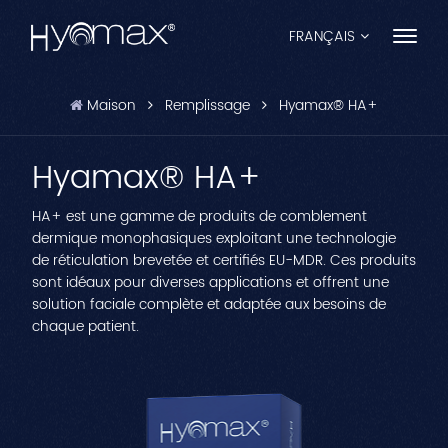
FRANÇAIS
Maison
Remplissage
Hyamax® HA+
English
Hyamax® HA+
Français
Español
HA+ est une gamme de produits de comblement
dermique monophasiques exploitant une technologie
Pусский
de réticulation brevetée et certifiés EU-MDR. Ces produits
sont idéaux pour diverses applications et offrent une
Português
solution faciale complète et adaptée aux besoins de
chaque patient.
العربية
日本語
中文