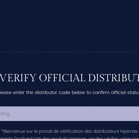
VERIFY OFFICIAL DISTRIBU
lease enter the distributor code below to confirm official statu
*Bienvenue sur le portail de vérification des distributeurs Hyamax.
rantir l'authenticité des produits Hyamax, veuillez vérifier votre cod