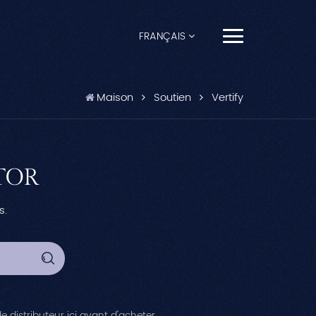
FRANÇAIS
English
Maison
Soutien
Vertify
Français
Español
TOR
Pусский
s.
Português
العربية
日本語
e distributeur ici avant d'acheter.