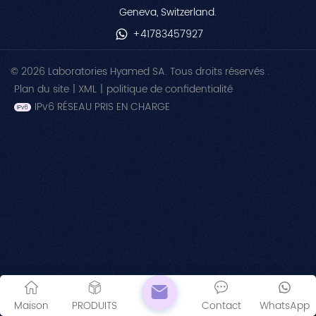
Geneva, Switzerland.
+41783457927
© 2026 Laboratories Hyamed SA. Tous droits réservés .
Plan du site
|
XML
|
politique de confidentialité
IPv6 RÉSEAU PRIS EN CHARGE
Maison
PRODUITS
Contact
WhatsApp