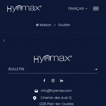
FRANÇAIS
Maison
Soutien
English
Français
1
Español
Pусский
Português
العربية
info@hyamax.com
日本語
Chemin des Aulx 12,
中文
1228 Plan-les-Ouates