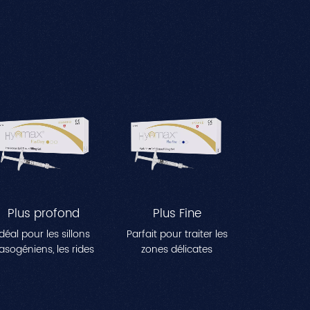
Plus profond
Plus Fine
Idéal pour les sillons
Parfait pour traiter les
asogéniens, les rides
zones délicates
de la marionnette et
présentant des
utres rides du visage
ridules, telles que les
modérées à
pattes d'oie et les