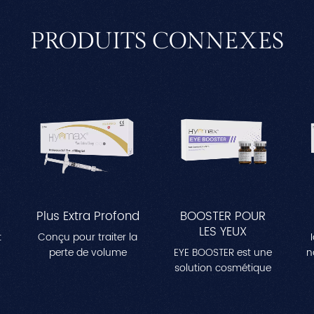
PRODUITS CONNEXES
Plus Extra Profond
BOOSTER POUR
LES YEUX
t
Conçu pour traiter la
perte de volume
EYE BOOSTER est une
n
importante dans des
solution cosmétique
ne
zones comme les
stérile enrichie d'un
a
t
joues, les tempes et la
complexe spécialisé