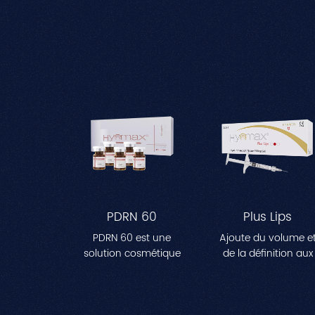
PDRN 60
Plus Lips
PDRN 60 est une
Ajoute du volume e
solution cosmétique
de la définition aux
stérile conçue pour
lèvres, créant une
améliorer
apparence plus plei
l'hydratation et
et plus profilée.Parfai