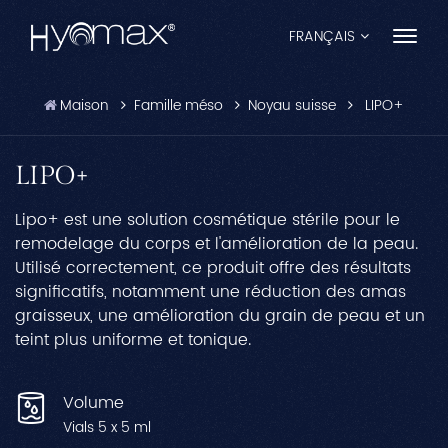
FRANÇAIS
Maison
Famille méso
Noyau suisse
LIPO+
English
Français
LIPO+
Español
Lipo+ est une solution cosmétique stérile pour le
remodelage du corps et l'amélioration de la peau.
Pусский
Utilisé correctement, ce produit offre des résultats
significatifs, notamment une réduction des amas
Português
graisseux, une amélioration du grain de peau et un
teint plus uniforme et tonique.
العربية
日本語
Volume
Vials 5 x 5 ml
中文