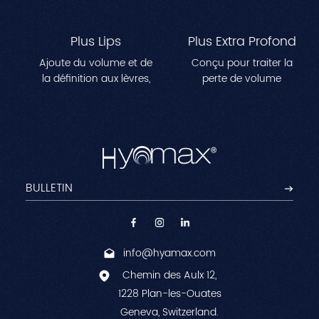
Plus Lips
Plus Extra Profond
Ajoute du volume et de
Conçu pour traiter la
la définition aux lèvres,
perte de volume
créant une apparence
importante dans des
plus pleine et plus
zones comme les joues,
profilée.Parfait pour
les tempes et la
remodeler les lignes des
mâchoire.Améliore les
lèvres et obtenir un
contours du visage tout
e
effet repulpé naturel.
en réduisant les rides
profondes pour une
apparence jeune et
sculptée.
info@hyamax.com
Chemin des Aulx 12,
1228 Plan-les-Ouates
Geneva, Switzerland.