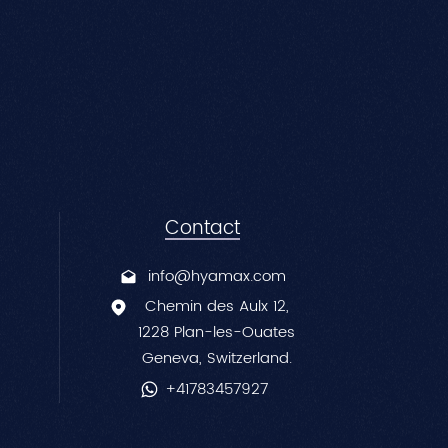
中文
Contact
info@hyamax.com
Chemin des Aulx 12,
1228 Plan-les-Ouates
Geneva, Switzerland.
+41783457927