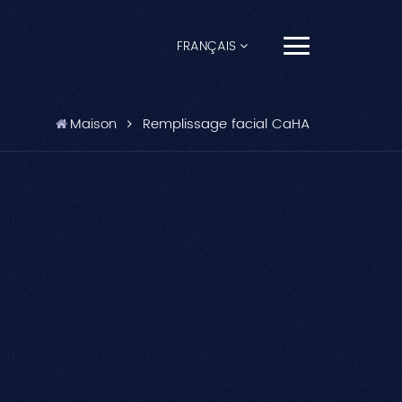
FRANÇAIS
English
Maison
Remplissage facial CaHA
Français
Español
Pусский
Português
العربية
日本語