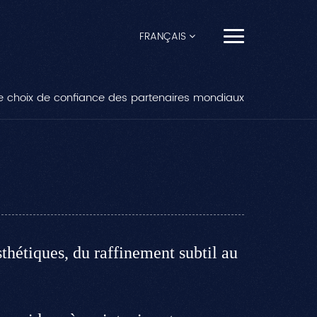
FRANÇAIS
English
e choix de confiance des partenaires mondiaux
Français
Español
Pусский
Português
hétiques, du raffinement subtil au
العربية
日本語